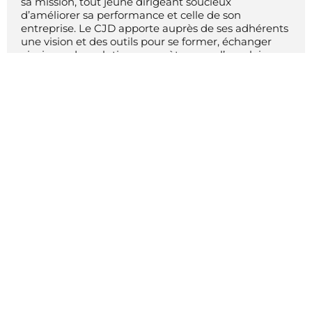
sa mission, tout jeune dirigeant soucieux
d’améliorer sa performance et celle de son
entreprise. Le CJD apporte auprès de ses adhérents
une vision et des outils pour se former, échanger
ainsi que des solutions concrètes pour l’emploi.
Découvrir le CJD national
RÉFLÉCHIR
SE FORMER
pour anticiper
pour progresser